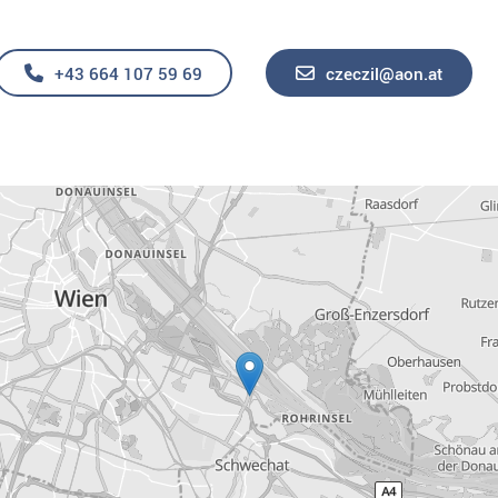
+43 664 107 59 69
czeczil@aon.at